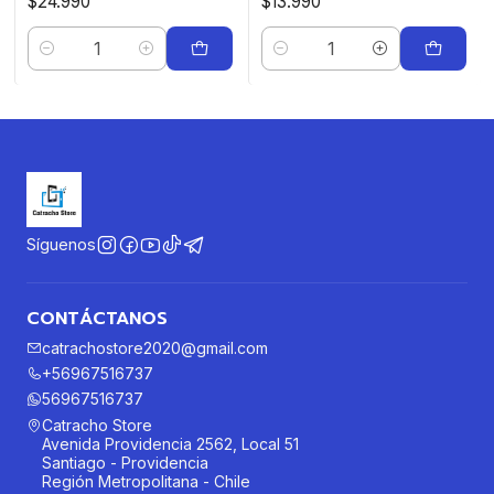
$24.990
$13.990
Cantidad
Cantidad
Síguenos
CONTÁCTANOS
catrachostore2020@gmail.com
+56967516737
56967516737
Catracho Store
Avenida Providencia 2562, Local 51
Santiago - Providencia
Región Metropolitana - Chile