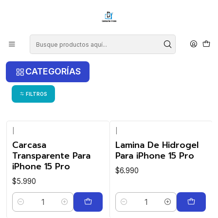
¡COMPRA ANTES DE LAS 14 HRS Y RECIBE TU COMPRA HOY EN LA
RM!
Inicio
iPhone
iPhone 15 Pro
iPhone 15 Pro
CATEGORÍAS
FILTROS
|
|
Carcasa
Lamina De Hidrogel
Transparente Para
Para iPhone 15 Pro
iPhone 15 Pro
$6.990
$5.990
Cantidad
Cantidad