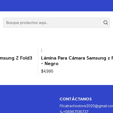
|
amsung Z Fold3
Lámina Para Cámara Samsung z 
- Negro
$4.990
CONTÁCTANOS
catrachostore2020@gmail.co
+56967516737