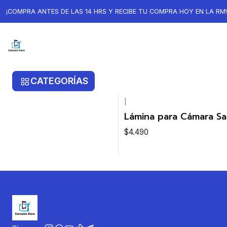
Inicio
Samsung
Samsung Z Fold 3
¡COMPRA ANTES DE LAS 14 HRS Y RECIBE TU COMPRA HOY EN LA RM!
Samsung Z Fold 3
CATEGORÍAS
|
Lámina para Cámara S
$4.490