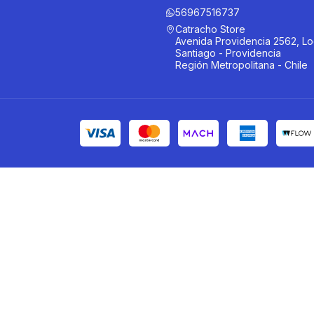
56967516737
Catracho Store
Avenida Providencia 2562, Lo
Santiago - Providencia
Región Metropolitana - Chile