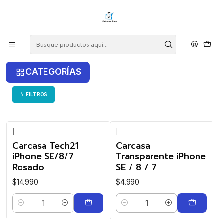
¡COMPRA ANTES DE LAS 14 HRS Y RECIBE TU COMPRA HOY EN LA
RM!
Inicio
iPhone
iPhone SE 2020
iPhone SE 2020
CATEGORÍAS
FILTROS
|
|
Carcasa Tech21
Carcasa
iPhone SE/8/7
Transparente iPhone
Rosado
SE / 8 / 7
$14.990
$4.990
Cantidad
Cantidad