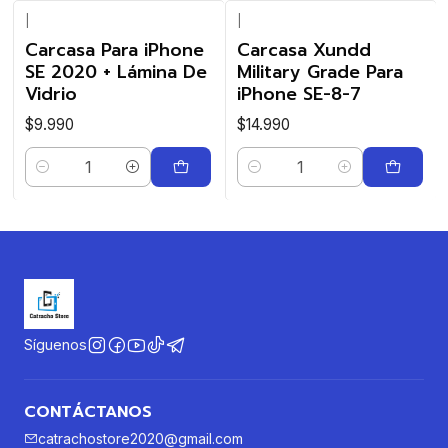
|
|
Carcasa Para iPhone
Carcasa Xundd
SE 2020 + Lámina De
Military Grade Para
Vidrio
iPhone SE-8-7
$9.990
$14.990
Cantidad
Cantidad
Síguenos
CONTÁCTANOS
catrachostore2020@gmail.com