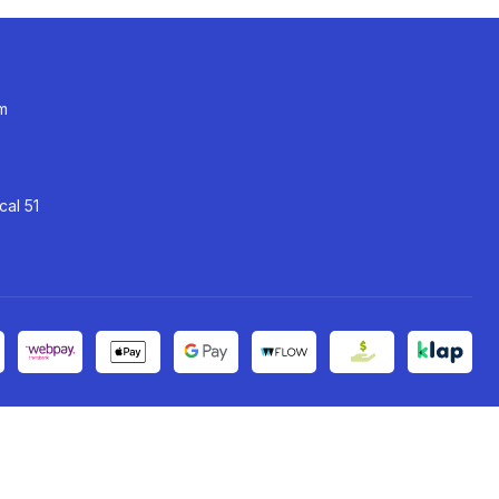
m
cal 51