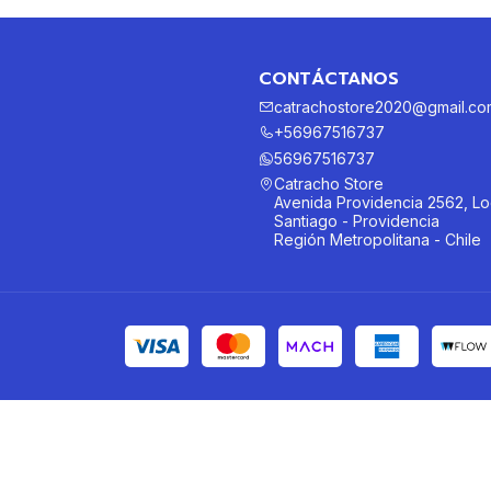
CONTÁCTANOS
catrachostore2020@gmail.co
+56967516737
56967516737
Catracho Store
Avenida Providencia 2562, Lo
Santiago - Providencia
Región Metropolitana - Chile