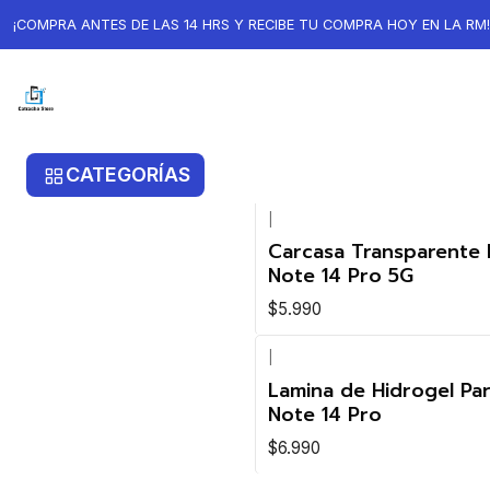
Inicio
Xiaomi
Xiaomi Note 14 Pro 5G
¡COMPRA ANTES DE LAS 14 HRS Y RECIBE TU COMPRA HOY EN LA RM!
Xiaomi Note 14 Pro 5G
CATEGORÍAS
|
Carcasa Transparente 
Note 14 Pro 5G
$5.990
|
Lamina de Hidrogel Pa
Note 14 Pro
$6.990