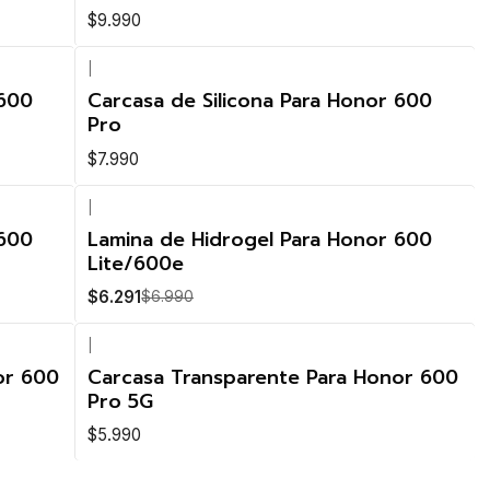
$9.990
|
 600
Carcasa de Silicona Para Honor 600
Pro
$7.990
|
-10%
 600
Lamina de Hidrogel Para Honor 600
OFF
Lite/600e
Nuevo
$6.291
$6.990
|
Nuevo
or 600
Carcasa Transparente Para Honor 600
Pro 5G
$5.990