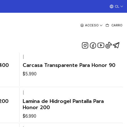
¡TRABAJAMOS TODOS LOS DIAS CON ENVIOS A TODO EL
CL
ACCESO
CARRO
|
 400
Carcasa Transparente Para Honor 90
$5.990
|
 200
Lamina de Hidrogel Pantalla Para
Honor 200
$6.990