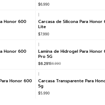
$6.990
|
ara Honor 600
Carcasa de Silicona Para Honor
Lite
$7.990
|
-10%
ra Honor 600
Lamina de Hidrogel Para Honor
OFF
Pro 5G
Nuevo
$6.291
$6.990
|
Nuevo
 Para Honor 600
Carcasa Transparente Para Hon
5g
$5.990