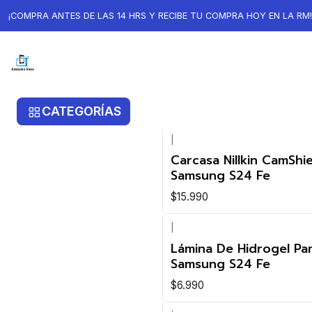
Inicio
Samsung
Samsung S24 FE
¡COMPRA ANTES DE LAS 14 HRS Y RECIBE TU COMPRA HOY EN LA RM!
Samsung S24 FE
CATEGORÍAS
|
Carcasa Nillkin CamShi
Samsung S24 Fe
$15.990
|
Lámina De Hidrogel Pan
Samsung S24 Fe
$6.990