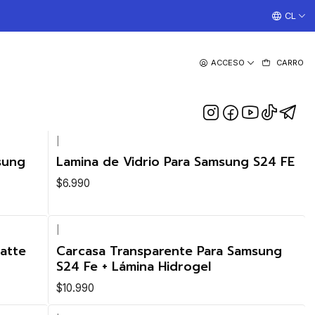
¡TRABAJAMOS TODOS LOS DIAS CON ENVIOS A TODO EL
CL
ACCESO
CARRO
|
sung
Lamina de Vidrio Para Samsung S24 FE
$6.990
|
atte
Carcasa Transparente Para Samsung
S24 Fe + Lámina Hidrogel
$10.990