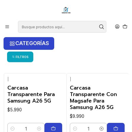
¡COMPRA ANTES DE LAS 14 HRS Y RECIBE TU COMPRA HOY EN LA
RM!
Inicio
Samsung
Samsung A26
Samsung A26
CATEGORÍAS
FILTROS
|
|
Carcasa
Carcasa
Transparente Para
Transparente Con
Samsung A26 5G
Magsafe Para
Samsung A26 5G
$5.990
$9.990
Cantidad
Cantidad