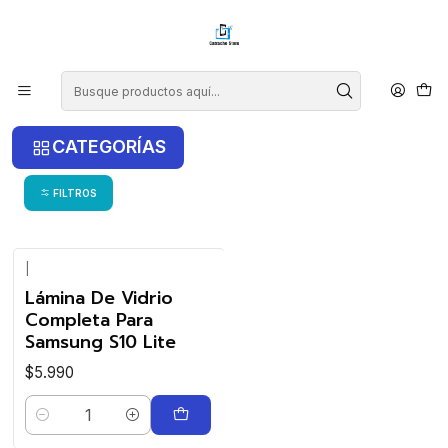
¡COMPRA ANTES DE LAS 14 HRS Y RECIBE TU COMPRA HOY EN LA
RM!
Inicio
Samsung
S10 Lite
S10 Lite
CATEGORÍAS
FILTROS
|
Lámina De Vidrio
Completa Para
Samsung S10 Lite
$5.990
Cantidad