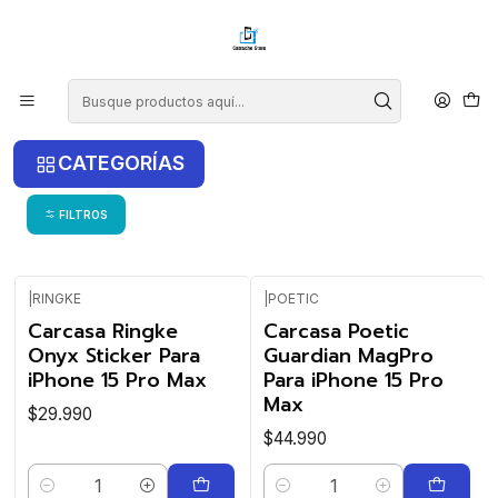
¡COMPRA ANTES DE LAS 14 HRS Y RECIBE TU COMPRA HOY EN LA
RM!
Inicio
iPhone
iPhone 15 Pro Max
iPhone 15 Pro Max
CATEGORÍAS
FILTROS
|
RINGKE
|
POETIC
Carcasa Ringke
Carcasa Poetic
Onyx Sticker Para
Guardian MagPro
iPhone 15 Pro Max
Para iPhone 15 Pro
Max
$29.990
$44.990
Cantidad
Cantidad