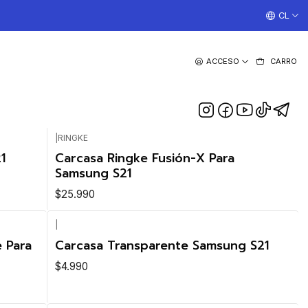
¡TRABAJAMOS TODOS LOS DIAS CON ENVIOS A TODO EL
CL
ACCESO
CARRO
|
RINGKE
1
Carcasa Ringke Fusión-X Para
Samsung S21
$25.990
|
 Para
Carcasa Transparente Samsung S21
$4.990