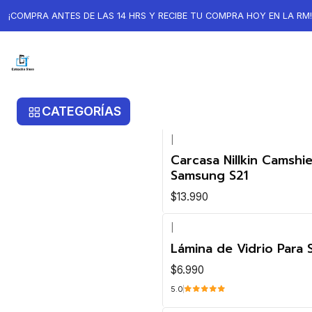
Inicio
Samsung
Samsung S21
¡COMPRA ANTES DE LAS 14 HRS Y RECIBE TU COMPRA HOY EN LA RM!
Samsung S21
CATEGORÍAS
|
Carcasa Nillkin Camshie
Samsung S21
$13.990
|
Lámina de Vidrio Para
$6.990
5.0