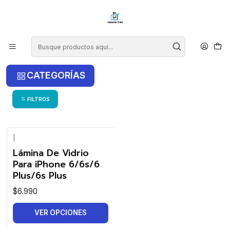
¡COMPRA ANTES DE LAS 14 HRS Y RECIBE TU COMPRA HOY EN LA
RM!
Inicio
iPhone
iPhone 6s Plus
iPhone 6s Plus
CATEGORÍAS
FILTROS
|
Lámina De Vidrio
Para iPhone 6/6s/6
Plus/6s Plus
$6.990
VER OPCIONES