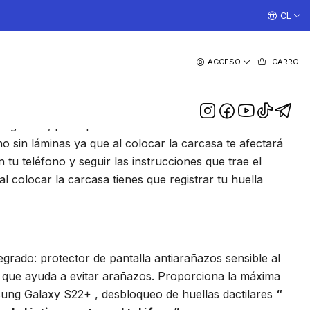
¡TRABAJAMOS TODOS LOS DIAS CON ENVIOS A TODO EL
CL
|
ACCESO
CARRO
60 Para Samsung S22 Plus
DESCRIPCIÓN
g S22+, para que te funcione la huella correctamente
no sin láminas ya que al colocar la carcasa te afectará
n tu teléfono y seguir las instrucciones que trae el
l colocar la carcasa tienes que registrar tu huella
egrado: protector de pantalla antiarañazos sensible al
o que ayuda a evitar arañazos. Proporciona la máxima
ung Galaxy S22+ , desbloqueo de huellas dactilares
“