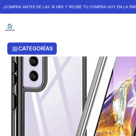
Inicio
Carcasa 360 Para Samsung S22 Plus
¡COMPRA ANTES DE LAS 14 HRS Y RECIBE TU COMPRA HOY EN LA RM!
CATEGORÍAS