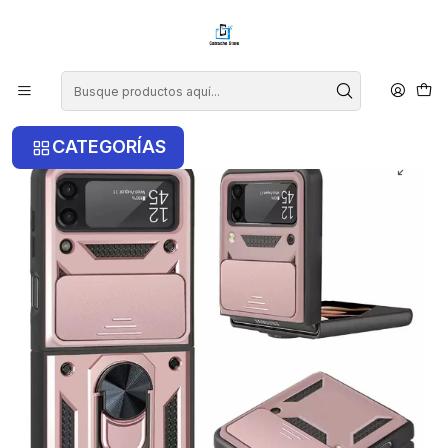
¡COMPRA ANTES DE LAS 14 HRS Y RECIBE TU COMPRA HOY EN LA
RM!
Inicio
Samsung
Samsung Z Flip 4
Carcasa Armor Con Anillo Para Samsung Z Flip 4
CATEGORÍAS