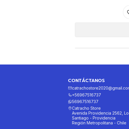
CONTÁCTANOS
catrachostore2020@gmail.co
+56967516737
56967516737
Catracho Store
Avenida Providencia 2562, Lo
Santiago - Providencia
Región Metropolitana - Chile