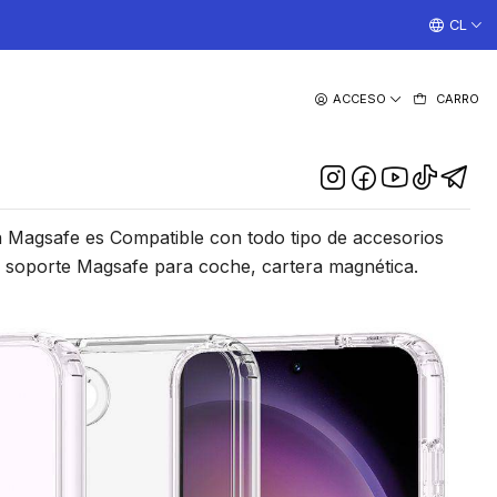
¡TRABAJAMOS TODOS LOS DIAS CON ENVIOS A TODO EL
CL
|
ACCESO
CARRO
on Magsafe Para Samsung
S23 Normal
DESCRIPCIÓN
 Magsafe es Compatible con todo tipo de accesorios
 soporte Magsafe para coche, cartera magnética.