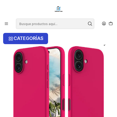
¡COMPRA ANTES DE LAS 14 HRS Y RECIBE TU COMPRA HOY EN LA
RM!
Inicio
iPhone
iPhone 16 Plus
Carcasa De Silicona Para iPhone 16 Plus
CATEGORÍAS