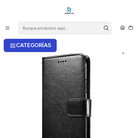
¡COMPRA ANTES DE LAS 14 HRS Y RECIBE TU COMPRA HOY EN LA
RM!
Inicio
Motorola
Carcasa Estilo Flip Cover Para Motorola G23
CATEGORÍAS