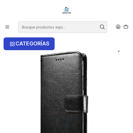
¡COMPRA ANTES DE LAS 14 HRS Y RECIBE TU COMPRA HOY EN LA
RM!
Inicio
Samsung
Samsung A34 5G
Carcasa Estilo Flip Cover Para Samsung A34 5G
CATEGORÍAS