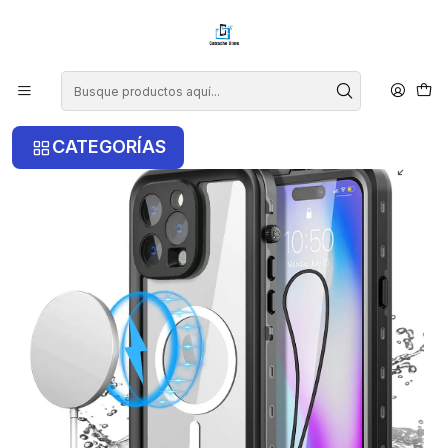
¡COMPRA ANTES DE LAS 14 HRS Y RECIBE TU COMPRA HOY EN LA
RM!
Inicio
iPhone
iPhone 14 Pro
Carcasa Impermeable Magsafe Para iPhone 14 Pro
CATEGORÍAS