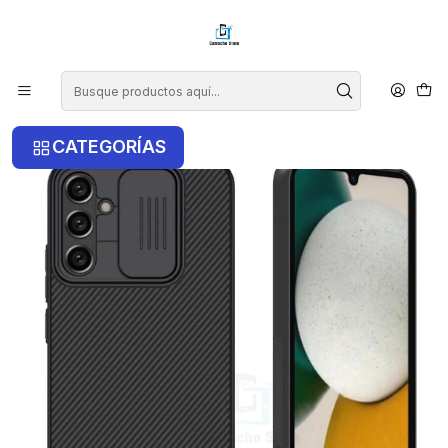
¡COMPRA ANTES DE LAS 14 HRS Y RECIBE TU COMPRA HOY EN LA
RM!
Inicio
Samsung
Samsung A34 5G
Carcasa Nillkin Camshield Para Samsung A34 5G
CATEGORÍAS