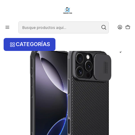
¡COMPRA ANTES DE LAS 14 HRS Y RECIBE TU COMPRA HOY EN LA
RM!
Inicio
iPhone
iPhone 16 Pro
Carcasa Nillkin Camshield Pro Para iPhone 16 Pro
CATEGORÍAS