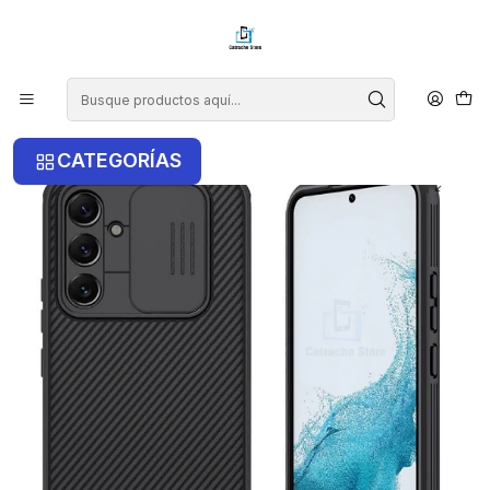
¡COMPRA ANTES DE LAS 14 HRS Y RECIBE TU COMPRA HOY EN LA
RM!
Inicio
Samsung
Samsung A54 5G
Carcasa Nillkin Camshield Pro Para Samsung A54 5G
CATEGORÍAS