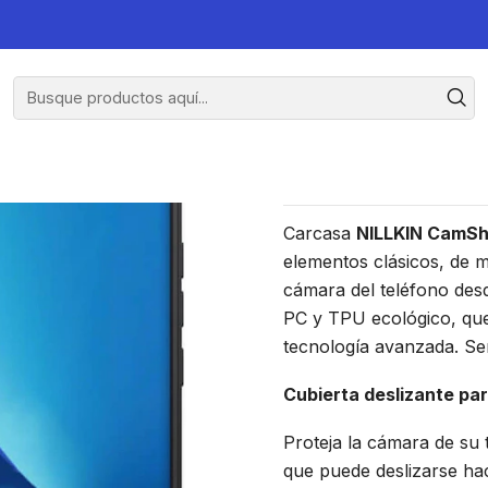
o Para Xiaomi Mi 12/Mi 12X
Carcasa N
Xi
Carcasa
NILLKIN CamShi
elementos clásicos, de m
cámara del teléfono desd
PC y TPU ecológico, que 
tecnología avanzada. Se
Cubierta deslizante par
Proteja la cámara de su 
que puede deslizarse hac