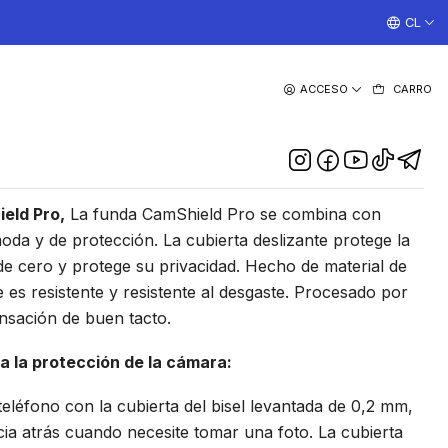
¡TRABAJAMOS TODOS LOS DIAS CON ENVIOS A TODO EL
CL
|
ACCESO
CARRO
illkin Camshield Pro Para
aomi Mi 12/Mi 12X
DESCRIPCIÓN
eld Pro,
La funda CamShield Pro se combina con
oda y de protección. La cubierta deslizante protege la
e cero y protege su privacidad. Hecho de material de
es resistente y resistente al desgaste. Procesado por
nsación de buen tacto.
a la protección de la cámara:
teléfono con la cubierta del bisel levantada de 0,2 mm,
ia atrás cuando necesite tomar una foto. La cubierta