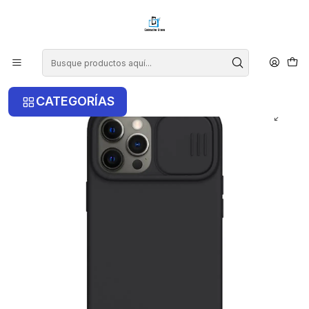
¡COMPRA ANTES DE LAS 14 HRS Y RECIBE TU COMPRA HOY EN LA
RM!
Inicio
iPhone
iPhone 12 Pro Max
Carcasa Nillkin Silicona Para iPhone 12 Pro Max
CATEGORÍAS