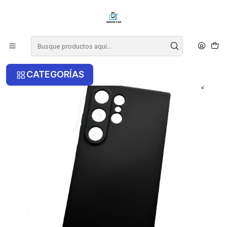
¡COMPRA ANTES DE LAS 14 HRS Y RECIBE TU COMPRA HOY EN LA
RM!
Inicio
Samsung
Samsung S24 Ultra
Carcasa De Silicona Para Samsung S24 Ultra
CATEGORÍAS