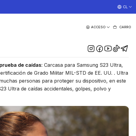
¡TRABAJAMOS TODOS LOS DIAS CON ENVIOS A TODO EL
CL
|
ACCESO
CARRO
oetic Neon Para Samsung
23 Ultra - Rosado
DESCRIPCIÓN
 prueba de caídas
: Carcasa para Samsung S23 Ultra,
rtificación de Grado Militar MIL-STD de EE. UU. . Ultra
 muchas personas para proteger su dispositivo, en este
3 Ultra de caídas accidentales, golpes, polvo y