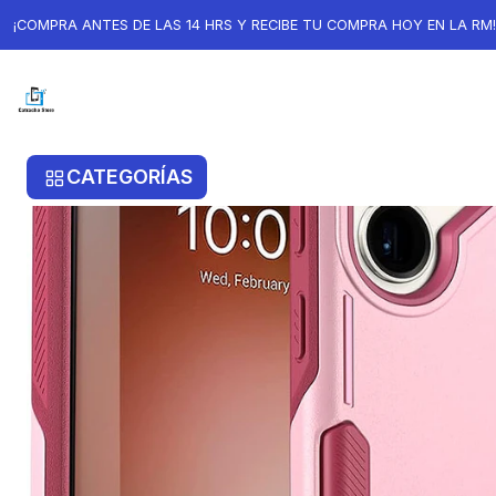
Inicio
Samsung
Samsung S23 Ultra
Carcasa Poetic Neon Pa
¡COMPRA ANTES DE LAS 14 HRS Y RECIBE TU COMPRA HOY EN LA RM!
CATEGORÍAS