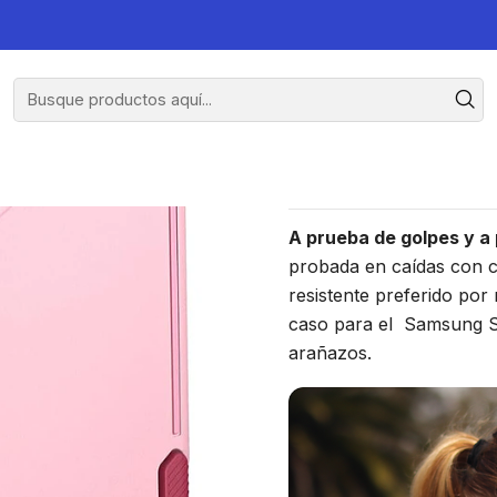
ra Samsung S23 Ultra - Rosado
Carcasa P
S
A prueba de golpes y a
probada en caídas con ce
resistente preferido por
caso para el Samsung S2
arañazos.