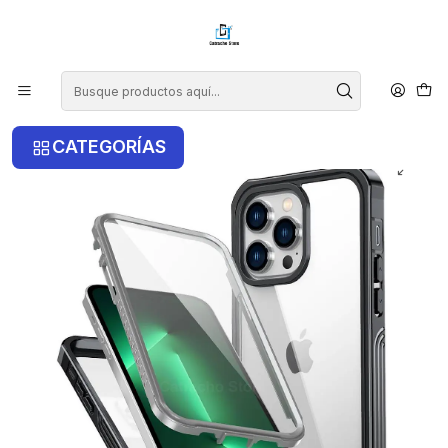
¡COMPRA ANTES DE LAS 14 HRS Y RECIBE TU COMPRA HOY EN LA
RM!
Inicio
iPhone
iPhone 14 Pro
Carcasa protección 360 Para iPhone 14 Pro
CATEGORÍAS