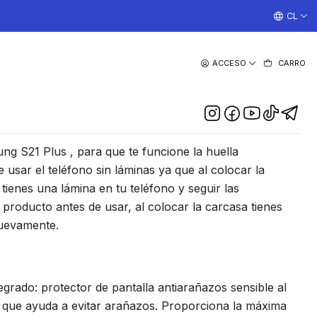
¡TRABAJAMOS TODOS LOS DIAS CON ENVIOS A TODO EL
CL
|
ACCESO
CARRO
otección 360 Samsung S21
Plus
DESCRIPCIÓN
g S21 Plus , para que te funcione la huella
 usar el teléfono sin láminas ya que al colocar la
 tienes una lámina en tu teléfono y seguir las
l producto antes de usar, al colocar la carcasa tienes
nuevamente.
egrado: protector de pantalla antiarañazos sensible al
o que ayuda a evitar arañazos. Proporciona la máxima