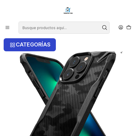
¡COMPRA ANTES DE LAS 14 HRS Y RECIBE TU COMPRA HOY EN LA
RM!
Inicio
iPhone
iPhone 13 Pro Max
Carcasa Ringke iPhone 13 Pro Max - Camo Black
CATEGORÍAS