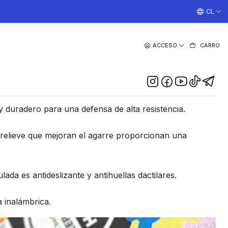
¡TRABAJAMOS TODOS LOS DIAS CON ENVIOS A TODO EL
CL
|
ACCESO
CARRO
Ringke Onyx Sticker Para
iPhone 15
DESCRIPCIÓN
 duradero para una defensa de alta resistencia.
 relieve que mejoran el agarre proporcionan una
lada es antideslizante y antihuellas dactilares.
 inalámbrica.