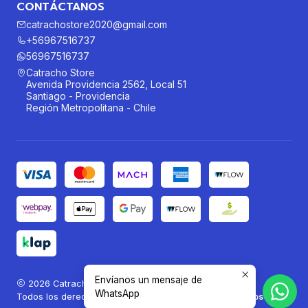
CONTÁCTANOS
catrachostore2020@gmail.com
+56967516737
56967516737
Catracho Store
Avenida Providencia 2562, Local 51
Santiago - Providencia
Región Metropolitana - Chile
Envíanos un mensaje de
2026 Catracho Store®.
WhatsApp
Todos los derechos reservados.
Desarrollado por Jumpseller
.