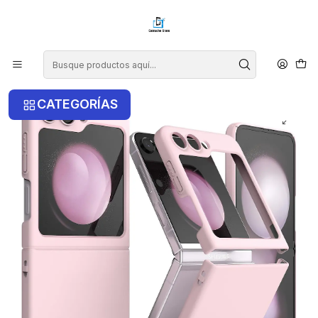
¡COMPRA ANTES DE LAS 14 HRS Y RECIBE TU COMPRA HOY EN LA
RM!
Inicio
Samsung
Samsung Z Flip 5
Carcasa Ringke Slim Para Samsung Z Flip 5
CATEGORÍAS