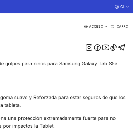
¡TRABAJAMOS TODOS LOS DIAS CON ENVIOS A TODO EL
CL
|
ACCESO
CARRO
Samsung Tab S5e de 10.5
Pulgadas
DESCRIPCIÓN
de golpes para niños para Samsung Galaxy Tab S5e
 goma suave y Reforzada para estar seguros de que los
a tableta.
ona una protección extremadamente fuerte para no
e por impactos la Tablet.