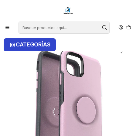
¡COMPRA ANTES DE LAS 14 HRS Y RECIBE TU COMPRA HOY EN LA
RM!
Inicio
iPhone
iPhone 12 Mini
Carcasa Symmetry Mas Pop Para iPhone 12 Mini
CATEGORÍAS