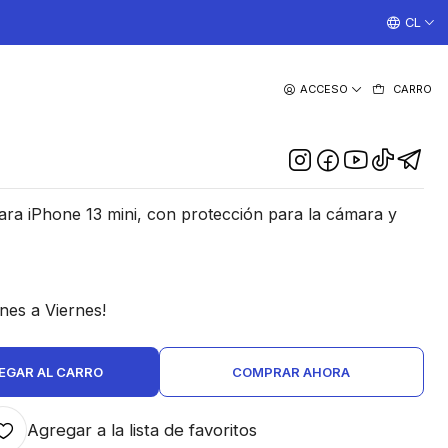
¡TRABAJAMOS TODOS LOS DIAS CON ENVIOS A TODO EL
CL
|
ACCESO
CARRO
ansparente Para iPhone 13
Mini
DESCRIPCIÓN
ra iPhone 13 mini, con protección para la cámara y
nes a Viernes!
EGAR AL CARRO
COMPRAR AHORA
Agregar a la lista de favoritos