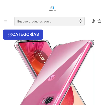
¡COMPRA ANTES DE LAS 14 HRS Y RECIBE TU COMPRA HOY EN LA
RM!
Inicio
Motorola
Edge 50 Fusion
Carcasa Transparente Para Motorola Edge 50 Fusion
CATEGORÍAS