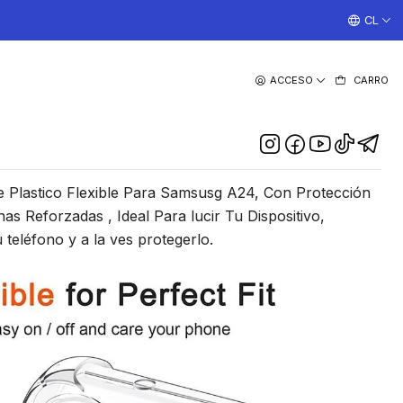
¡TRABAJAMOS TODOS LOS DIAS CON ENVIOS A TODO EL
CL
|
ACCESO
CARRO
ransparente Para Samsung
A24 4G
DESCRIPCIÓN
 Plastico Flexible Para Samsusg A24, Con Protección
s Reforzadas , Ideal Para lucir Tu Dispositivo,
 teléfono y a la ves protegerlo.