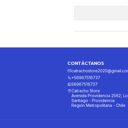
CONTÁCTANOS
catrachostore2020@gmail.co
+56967516737
56967516737
Catracho Store
Avenida Providencia 2562, Lo
Santiago - Providencia
Región Metropolitana - Chile