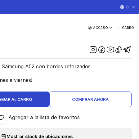
¡TRABAJAMOS TODOS LOS DIAS CON ENVIOS A TODO EL
CL
|
ACCESO
CARRO
 Transparente Samsung
A52/A52s
DESCRIPCIÓN
ra Samsung A52 con bordes reforzados.
nes a viernes!
EGAR AL CARRO
COMPRAR AHORA
Agregar a la lista de favoritos
Mostrar stock de ubicaciones