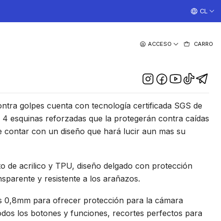
¡TRABAJAMOS TODOS LOS DIAS CON ENVIOS A TODO EL
CL
|
ACCESO
CARRO
undd Esquinas Reforzadas
ra Samsung A73 5G
DESCRIPCIÓN
ntra golpes cuenta con tecnología certificada SGS de
 4 esquinas reforzadas que la protegerán contra caídas
e contar con un diseño que hará lucir aun mas su
 de acrilico y TPU, diseño delgado con protección
nsparente y resistente a los arañazos.
os 0,8mm para ofrecer protección para la cámara
todos los botones y funciones, recortes perfectos para