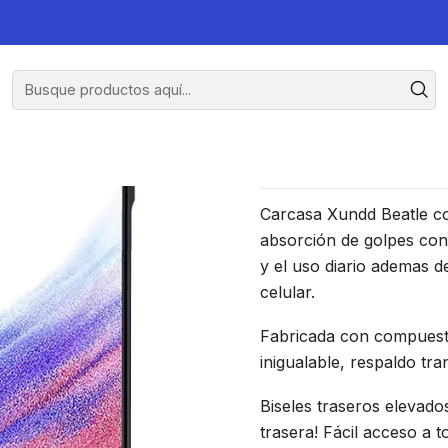
73 5G
Carcasa X
Pa
Carcasa Xundd Beatle co
absorción de golpes con
y el uso diario ademas d
celular.
Fabricada con compuesto
inigualable, respaldo tra
Biseles traseros elevad
trasera! Fácil acceso a 