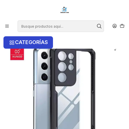
¡COMPRA ANTES DE LAS 14 HRS Y RECIBE TU COMPRA HOY EN LA
RM!
Inicio
Samsung
Samsung S21 Ultra
Carcasa Xundd Samsung S21 Ultra
CATEGORÍAS