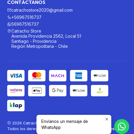
CONTÁCTANOS
catrachostore2020@gmail.com
+56967516737
56967516737
Catracho Store
Avenida Providencia 2562, Local 51
Santiago - Providencia
Región Metropolitana - Chile
Envíanos un mensaje de
2026 Catracho Store®.
WhatsApp
Todos los derechos reservados.
Desarrollado por Jumpseller
.