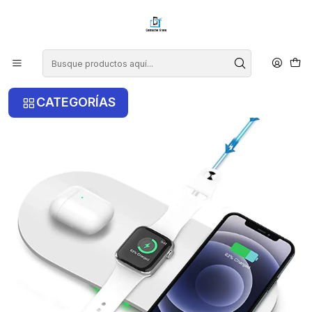
¡COMPRA ANTES DE LAS 14 HRS Y RECIBE TU COMPRA HOY EN LA
RM!
Inicio
Accesorios
Cargador Inalámbrico 3 en 1
CATEGORÍAS