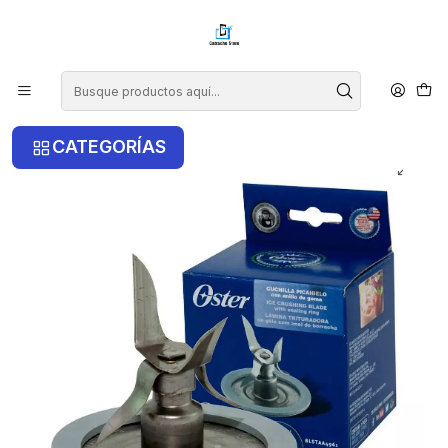
¡COMPRA ANTES DE LAS 14 HRS Y RECIBE TU COMPRA HOY EN LA
RM!
Inicio
Repuestos Electrodomésticos
Cuchilla O Cortador Para Juguera Oster De 6 Aspas
CATEGORÍAS