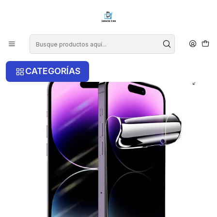
¡COMPRA ANTES DE LAS 14 HRS Y RECIBE TU COMPRA HOY EN LA
RM!
Inicio
iPhone
iPhone 14 Pro
Lámina De Hidrogel Matte Anti Espia Para iPhone 14 Pro
CATEGORÍAS