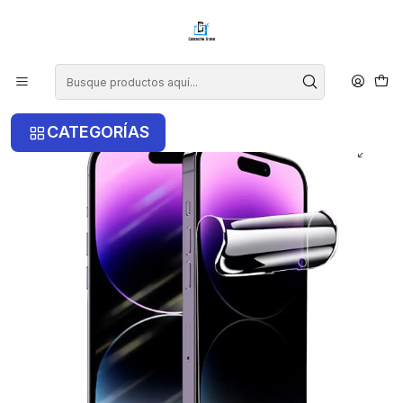
¡COMPRA ANTES DE LAS 14 HRS Y RECIBE TU COMPRA HOY EN LA
RM!
Inicio
iPhone
iPhone 14 Pro Max
Lámina De Hidrogel Anti Espia Para iPhone 14 Pro Max
CATEGORÍAS