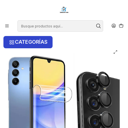
¡COMPRA ANTES DE LAS 14 HRS Y RECIBE TU COMPRA HOY EN LA
RM!
Inicio
Lamina de Hidrogel Para Samsung A05s + Protector
lentes
CATEGORÍAS