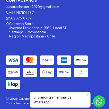
CONTÁCTANOS
catrachostore2020@gmail.com
+56967516737
56967516737
Catracho Store
Avenida Providencia 2562, Local 51
Santiago - Providencia
Región Metropolitana - Chile
Envíanos un mensaje de
2026 Catracho Store®.
WhatsApp
Todos los derechos reservados.
Desarrollado por Jumpseller
.