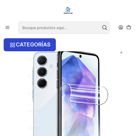
¡COMPRA ANTES DE LAS 14 HRS Y RECIBE TU COMPRA HOY EN LA
RM!
Inicio
Samsung
Samsung A35
Lamina De Hidrogel Para Samsung A35
CATEGORÍAS