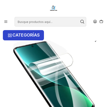
¡COMPRA ANTES DE LAS 14 HRS Y RECIBE TU COMPRA HOY EN LA
RM!
Inicio
Xiaomi
Xiaomi Note 13 Pro Plus 5G
Lamina De Hidrogel Para Xiaomi Note 13 Pro Plus 5G
CATEGORÍAS