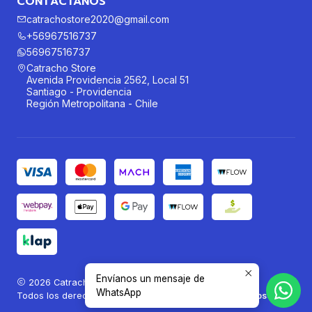
CONTÁCTANOS
catrachostore2020@gmail.com
+56967516737
56967516737
Catracho Store
Avenida Providencia 2562, Local 51
Santiago - Providencia
Región Metropolitana - Chile
Envíanos un mensaje de
2026 Catracho Store®.
WhatsApp
Todos los derechos reservados.
Desarrollado por Jumpseller
.