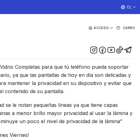
¡TRABAJAMOS TODOS LOS DIAS CON ENVIOS A TODO EL
CL
|
ACCESO
CARRO
e Vidrio Anti-Espia Para
iPhone 11
DESCRIPCIÓN
idrio Completas para que tú teléfono pueda soportar
ario, ya que las pantallas de hoy en día son delicadas y
ra mantener la privacidad en su dispositivo y evitar que
l contenido de su pantalla.
ad se le notan pequeñas líneas ya que tiene capas
minas a menor brillo mayor privacidad al usar la lámina y
isminuye un poco el nivel de privacidad de la lámina”
unes Viernes!