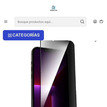
¡COMPRA ANTES DE LAS 14 HRS Y RECIBE TU COMPRA HOY EN LA
RM!
Inicio
iPhone
iPhone 14 Plus
Lamina De Vidrio Anti Espia Para iPhone 14 Plus
CATEGORÍAS