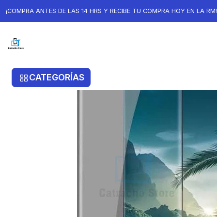
Inicio
Lámina De Vidrio Anti Espia Para Samsung S23 Ultra
¡COMPRA ANTES DE LAS 14 HRS Y RECIBE TU COMPRA HOY EN LA RM!
CATEGORÍAS