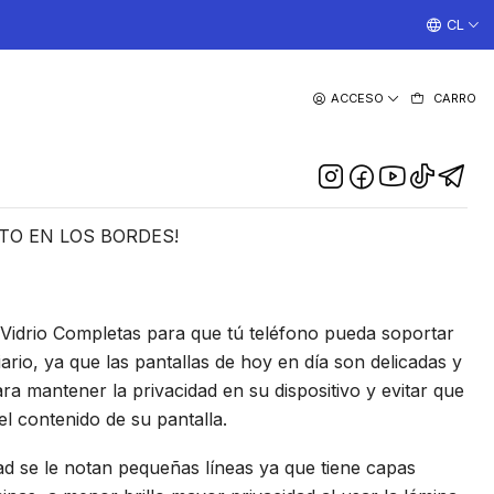
¡TRABAJAMOS TODOS LOS DIAS CON ENVIOS A TODO EL
CL
|
ACCESO
CARRO
e Vidrio Anti Espia Para
amsung S23 Ultra
DESCRIPCIÓN
TO EN LOS BORDES!
idrio Completas para que tú teléfono pueda soportar
ario, ya que las pantallas de hoy en día son delicadas y
ra mantener la privacidad en su dispositivo y evitar que
l contenido de su pantalla.
ad se le notan pequeñas líneas ya que tiene capas