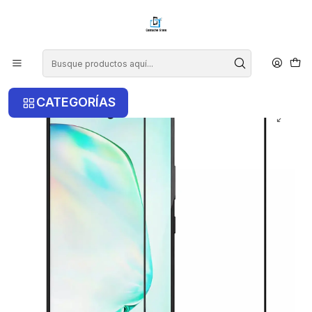
¡COMPRA ANTES DE LAS 14 HRS Y RECIBE TU COMPRA HOY EN LA
RM!
Inicio
Samsung
S10 Lite
Lámina De Vidrio Completa Para Samsung S10 Lite
CATEGORÍAS