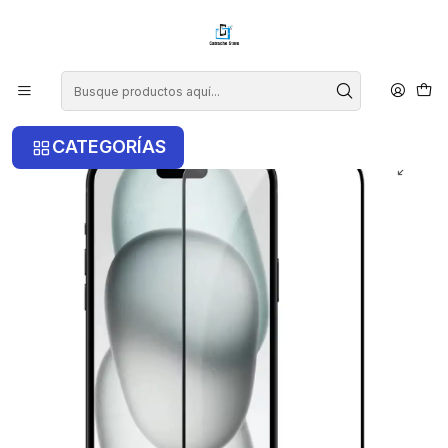
¡COMPRA ANTES DE LAS 14 HRS Y RECIBE TU COMPRA HOY EN LA
RM!
Inicio
iPhone
iPhone 16 Pro Max
Lámina De Vidrio Pantalla Para iPhone 16 Pro Max
CATEGORÍAS